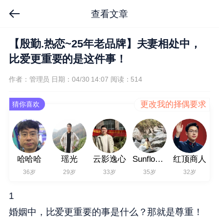
查看文章
【殷勤.热恋~25年老品牌】夫妻相处中，
比爱更重要的是这件事！
作者：管理员
日期：04/30 14:07
阅读：514
更改我的择偶要求
猜你喜欢
哈哈哈
瑶光
云影逸心
Sunflower27
红顶商人
36岁
29岁
33岁
35岁
32岁
1
婚姻中，比爱更重要的事是什么？那就是尊重！