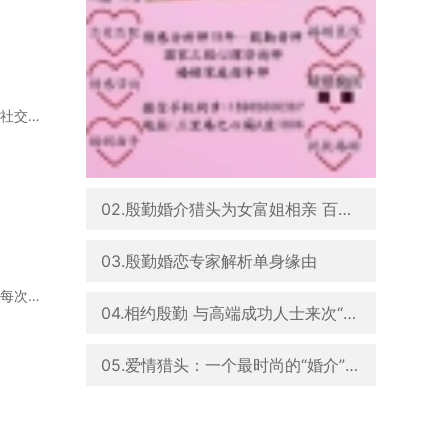
随着社会越来越发展，相亲反而成了成年男女交往好的开始。要想有个好的开始，那么成熟的社交礼仪
02.殷勤婚介猎头为女富姐相亲 百里挑一
03.殷勤婚恋专家解析单身缘由
这两天被迫听楼上的夫妻俩吵架，声音实在太大了。听得出来，夫妻二人的性格都比较要强。每次吵架
04.相约殷勤 与高端成功人士来次“亲密接触”
05.爱情猎头：一个最时尚的“婚介”新概念