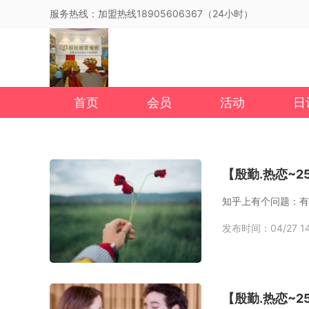
服务热线：加盟热线18905606367（24小时）
首页
会员
活动
日
【殷勤.热恋~
知乎上有个问题：有
发布时间：04/27 14
【殷勤.热恋~