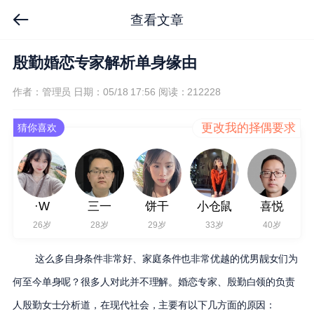
查看文章
殷勤婚恋专家解析单身缘由
作者：管理员
日期：05/18 17:56
阅读：212228
更改我的择偶要求
猜你喜欢
·W
三一
饼干
小仓鼠
喜悦
26岁
28岁
29岁
33岁
40岁
这么多自身条件非常好、家庭条件也非常优越的优男靓女们为
何至今单身呢？很多人对此并不理解。婚恋专家、殷勤白领的负责
人殷勤女士分析道，在现代社会，主要有以下几方面的原因：