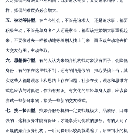
人对择偶的看法又不尽相同，既要追求物质，又要追求精神，这
样，择偶的难度势必会增大。
五、被动等待型
。在当今社会，不管是追求人，还是追求事，都要
积极主动，不管是单身者个人还是家长，都应该把婚姻大事重视起
来，不要像过去一样被动地等着别人找上门来，而应该主动地去扩
大交友范围，主动争取。
六、思想保守型
。有的人认为来婚介机构找对象没有面子，会降低
身份，有的怕在这里找不到，还有的怕是假的，担心受骗上当，其
实这些人都是观念上和思路上存在问题，社会在变，观念和思维方
式也应该与时俱进，作为有知识、有文化的年轻单身人群，应该多
尝试一些新鲜事物，接受一些新的交友模式。
七、挑三捡四型
。找婚介服务机构一定要找规模大、品质好、口碑
强的，这样服务才能有保证，才能享受到优质的服务。有的人到了
正规的婚介服务机构，一听到费用比较高就退缩了，后来到小的机