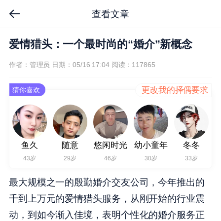
查看文章
爱情猎头：一个最时尚的“婚介”新概念
作者：管理员
日期：05/16 17:04
阅读：117865
更改我的择偶要求
猜你喜欢
鱼久
随意
悠闲时光
幼小童年
冬冬
43岁
29岁
46岁
30岁
33岁
最大规模之一的殷勤婚介交友公司，今年推出的
千到上万元的爱情猎头服务，从刚开始的行业震
动，到如今渐入佳境，表明个性化的婚介服务正