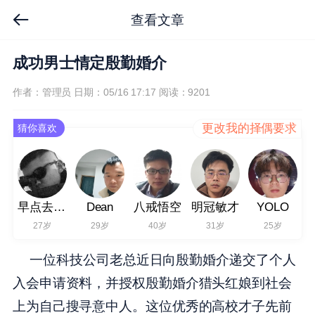
查看文章
成功男士情定殷勤婚介
作者：管理员
日期：05/16 17:17
阅读：9201
更改我的择偶要求
猜你喜欢
早点去不了
Dean
八戒悟空
明冠敏才
YOLO
27岁
29岁
40岁
31岁
25岁
一位科技公司老总近日向殷勤婚介递交了个人
入会申请资料，并授权殷勤婚介猎头红娘到社会
上为自己搜寻意中人。这位优秀的高校才子先前